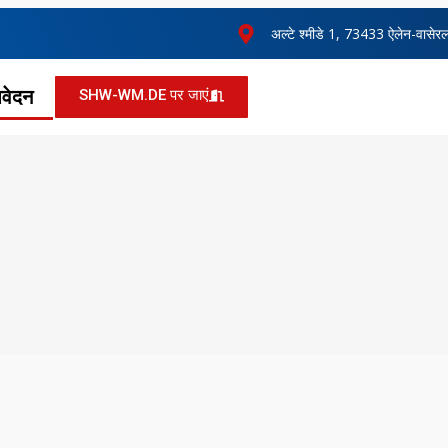
अल्टे श्मीडे 1, 73433 ऐलेन-वासेरल
आवेदन
SHW-WM.DE पर जाएं