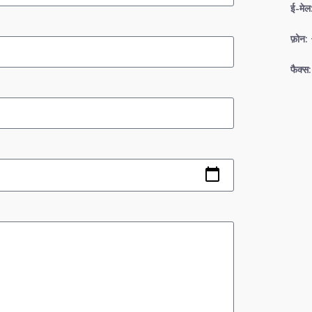
ई-मे
फ़ोन
फैक्