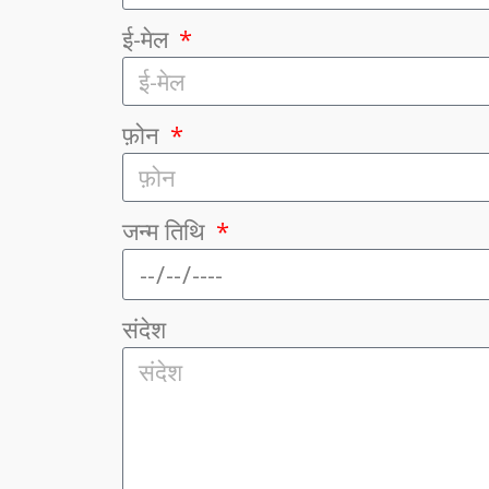
ई-मेल
फ़ोन
जन्म तिथि
संदेश